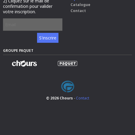
2) Cliquez sur le mail de
i
Catalogue
confirmation pour valider
d
Contact
votre inscription.
=
"
s
i
t
e
-
GROUPE PAQUET
n
a
m
e
"
C
h
o
u
© 2026 Chours
-
Contact
r
s