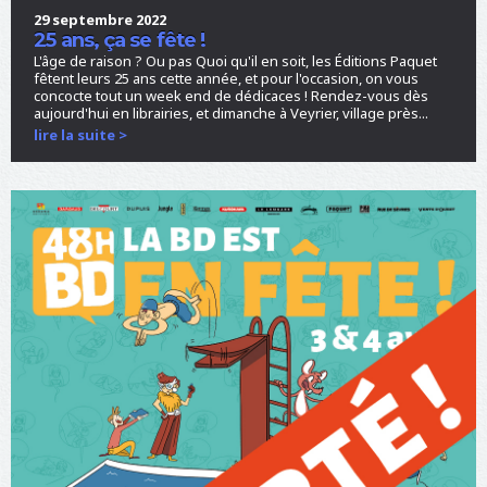
i
29 septembre 2022
d
25 ans, ça se fête !
=
L'âge de raison ? Ou pas Quoi qu'il en soit, les Éditions Paquet
"
fêtent leurs 25 ans cette année, et pour l'occasion, on vous
s
concocte tout un week end de dédicaces ! Rendez-vous dès
i
aujourd'hui en librairies, et dimanche à Veyrier, village près...
t
lire la suite >
e
-
n
a
m
e
"
C
h
o
u
r
s