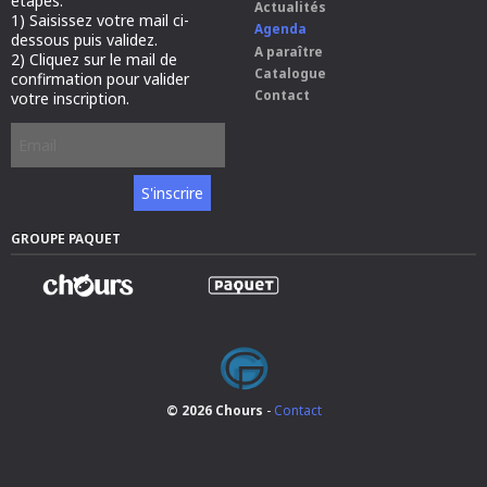
étapes:
Actualités
i
1) Saisissez votre mail ci-
Agenda
d
dessous puis validez.
A paraître
=
2) Cliquez sur le mail de
"
Catalogue
confirmation pour valider
s
Contact
votre inscription.
i
t
e
-
n
a
m
GROUPE PAQUET
e
"
C
h
o
u
r
s
© 2026 Chours
-
Contact