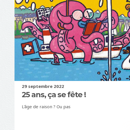
b
l
e
"
i
d
=
"
s
i
t
e
-
n
29 septembre 2022
a
25 ans, ça se fête !
m
e
L'âge de raison ? Ou pas
"
C
h
o