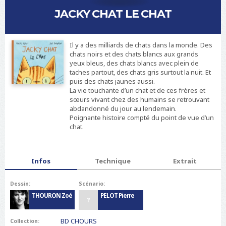
i
JACKY CHAT LE CHAT
d
=
"
s
Il y a des milliards de chats dans la monde. Des
i
chats noirs et des chats blancs aux grands
t
yeux bleus, des chats blancs avec plein de
e
taches partout, des chats gris surtout la nuit. Et
-
puis des chats jaunes aussi.
n
La vie touchante d’un chat et de ces frères et
a
sœurs vivant chez des humains se retrouvant
m
abdandonné du jour au lendemain.
e
Poignante histoire compté du point de vue d’un
"
chat.
C
h
o
T
u
Infos
(
Technique
Extrait
a
r
o
b
s
n
s
Dessin:
Scénario:
g
THOURON Zoé
PELOT Pierre
l
?
e
t
BD CHOURS
Collection:
a