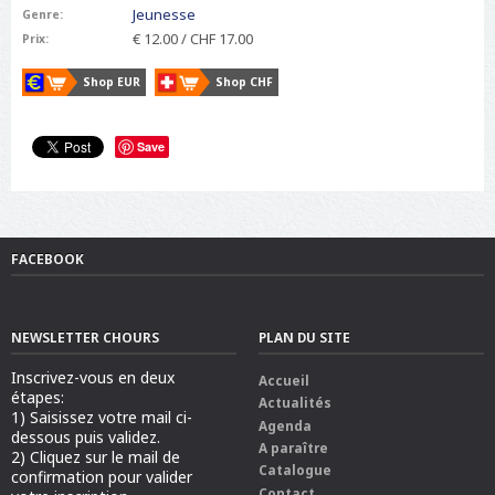
Jeunesse
Genre:
c
t
€ 12.00 / CHF 17.00
Prix:
i
f
Shop EUR
Shop CHF
)
Save
FACEBOOK
NEWSLETTER CHOURS
PLAN DU SITE
Inscrivez-vous en deux
Accueil
étapes:
Actualités
1) Saisissez votre mail ci-
Agenda
dessous puis validez.
A paraître
2) Cliquez sur le mail de
Catalogue
confirmation pour valider
Contact