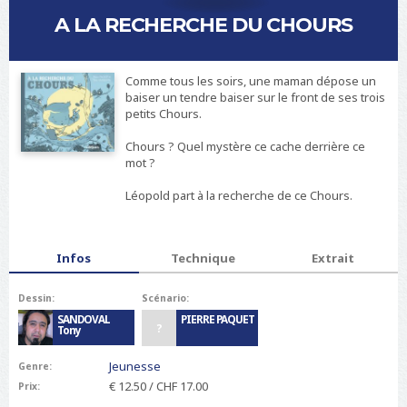
i
A LA RECHERCHE DU CHOURS
d
=
"
s
Comme tous les soirs, une maman dépose un
i
baiser un tendre baiser sur le front de ses trois
t
petits Chours.
e
-
Chours ? Quel mystère ce cache derrière ce
n
mot ?
a
m
Léopold part à la recherche de ce Chours.
e
"
C
T
h
Infos
(
Technique
Extrait
a
o
o
b
u
n
s
Dessin:
Scénario:
r
g
SANDOVAL
PIERRE PAQUET
s
l
?
Tony
e
t
Jeunesse
Genre:
a
€ 12.50 / CHF 17.00
Prix:
c
t