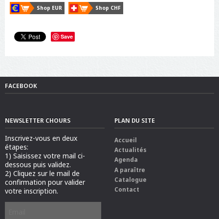
i
Shop EUR
Shop CHF
f
)
Save
FACEBOOK
NEWSLETTER CHOURS
PLAN DU SITE
Inscrivez-vous en deux
Accueil
étapes:
Actualités
1) Saisissez votre mail ci-
Agenda
dessous puis validez.
A paraître
2) Cliquez sur le mail de
Catalogue
confirmation pour valider
Contact
votre inscription.