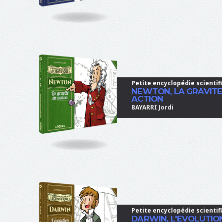
u
r
s
Petite encyclopédie scientif
NEWTON, LA GRAVITE
ACTION
BAYARRI Jordi
Petite encyclopédie scientif
DARWIN, L'EVOLUTIO