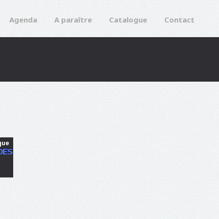
Agenda
A paraître
Catalogue
Contact
que
DES