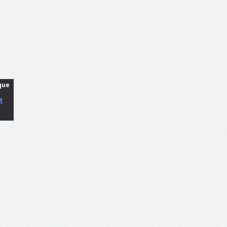
que
M