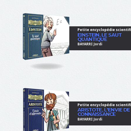
b
l
e
"
i
Petite encyclopédie scientif
EINSTEIN, LE SAUT
d
QUANTIQUE
=
BAYARRI Jordi
"
s
i
t
e
-
n
a
m
e
Petite encyclopédie scientif
"
ARISTOTE, L'ENVIE DE
CONNAISSANCE
C
BAYARRI Jordi
h
o