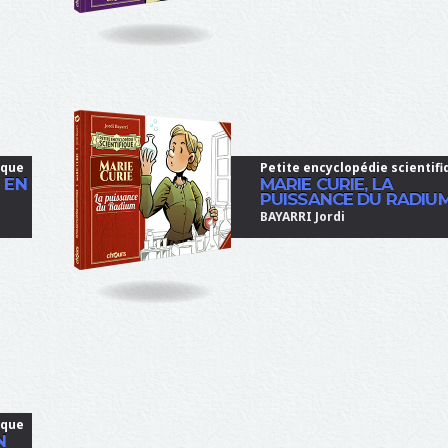
ique
Petite encyclopédie scientifi
 EN
MARIE CURIE, LA
PUISSANCE DU RADIU
BAYARRI Jordi
ique
N