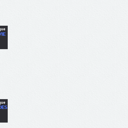
que
VIE
que
DES