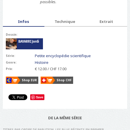
possibles.
T
Infos
(
Technique
Extrait
a
o
b
n
s
Dessin:
g
BAYARRI Jordi
l
e
t
Petite encyclopédie scientifique
Série:
a
Histoire
Genre:
c
t
€ 12.00 / CHF 17.00
Prix:
i
f
Shop EUR
Shop CHF
)
Save
DE LA MÊME SÉRIE
TITRES PAR ORDRE DE PARUTION, LES PLUS RÉCENTS EN PREMIER.