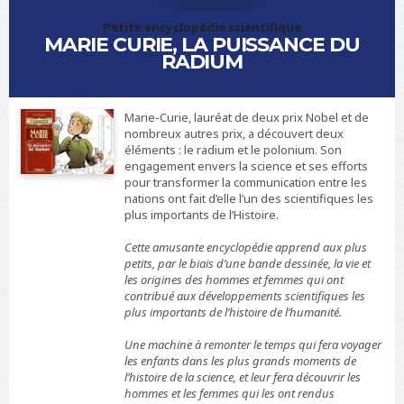
i
Petite encyclopédie scientifique
d
MARIE CURIE, LA PUISSANCE DU
=
RADIUM
"
s
i
t
Marie-Curie, lauréat de deux prix Nobel et de
e
nombreux autres prix, a découvert deux
-
éléments : le radium et le polonium. Son
n
engagement envers la science et ses efforts
a
pour transformer la communication entre les
m
nations ont fait d’elle l’un des scientifiques les
e
plus importants de l’Histoire.
"
C
Cette amusante encyclopédie apprend aux plus
h
petits, par le biais d’une bande dessinée, la vie et
o
les origines des hommes et femmes qui ont
u
contribué aux développements scientifiques les
r
plus importants de l’histoire de l’humanité.
s
Une machine à remonter le temps qui fera voyager
les enfants dans les plus grands moments de
l’histoire de la science, et leur fera découvrir les
hommes et les femmes qui les ont rendus