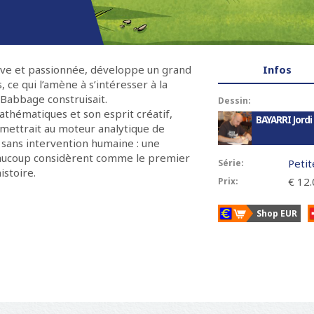
T
ive et passionnée, développe un grand
Infos
(
a
 ce qui l’amène à s’intéresser à la
o
b
Babbage construisait.
n
Dessin:
s
athématiques et son esprit créatif,
g
BAYARRI Jordi
rmettrait au moteur analytique de
l
 sans intervention humaine : une
e
ucoup considèrent comme le premier
t
Petit
Série:
stoire.
a
€ 12.
Prix:
c
t
Shop EUR
i
f
)