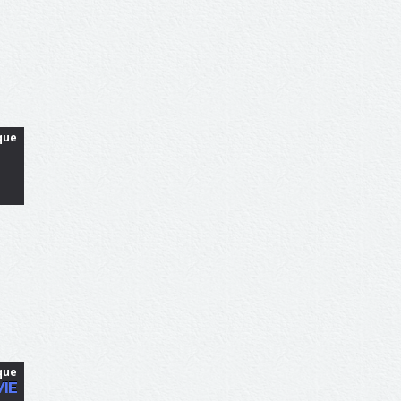
que
que
VIE