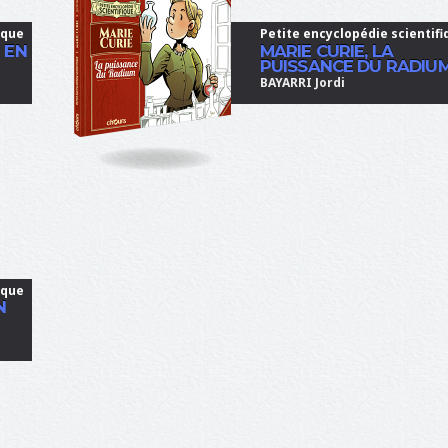
ique
Petite encyclopédie scientifi
 EN
MARIE CURIE, LA
PUISSANCE DU RADIU
BAYARRI Jordi
ique
N