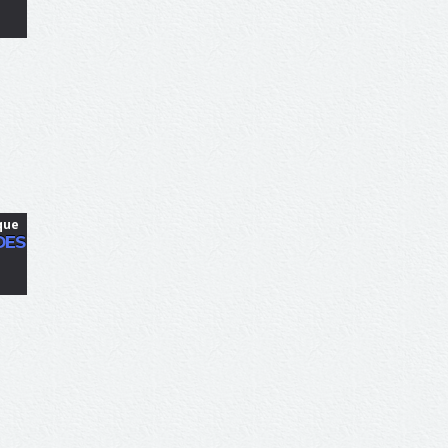
que
DES