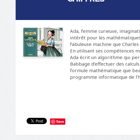
b
l
e
"
Ada, femme curieuse, imaginat
i
intérêt pour les mathématiques,
d
fabuleuse machine que Charles 
=
En utilisant ses compétences m
"
Ada écrit un algorithme qui pe
s
Babbage d’effectuer des calculs
i
formule mathématique que bea
t
programme informatique de l’hi
e
-
n
a
m
e
"
Save
C
h
o