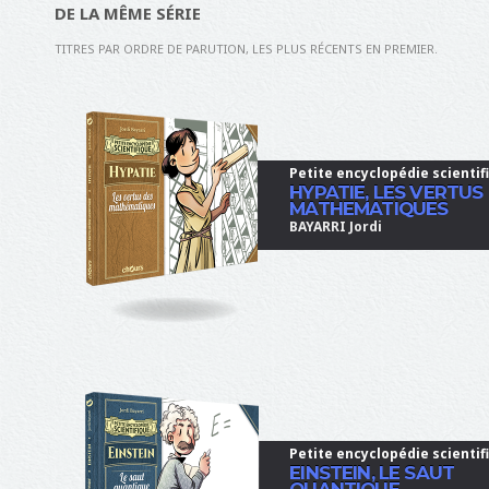
u
DE LA MÊME SÉRIE
r
TITRES PAR ORDRE DE PARUTION, LES PLUS RÉCENTS EN PREMIER.
s
Petite encyclopédie scientif
HYPATIE, LES VERTUS
MATHEMATIQUES
BAYARRI Jordi
Petite encyclopédie scientif
EINSTEIN, LE SAUT
QUANTIQUE