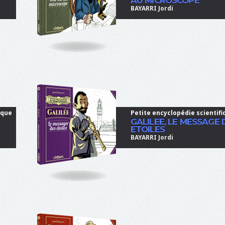
BAYARRI Jordi
ique
Petite encyclopédie scientifi
GALILEE, LE MESSAGE 
ETOILES
BAYARRI Jordi