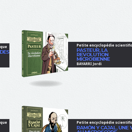
Petite encyclopédie scientifi
ique
PASTEUR, LA
 DES
REVOLUTION
MICROBIENNE
BAYARRI Jordi
ique
Petite encyclopédie scientifi
RAMÓN Y CAJAL, UNE 
AU MICROSCOPE