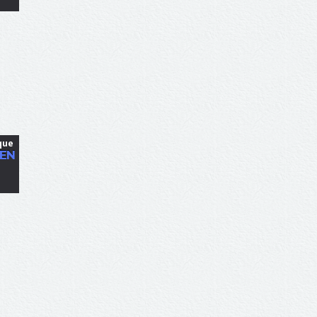
que
 EN