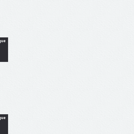
que
que