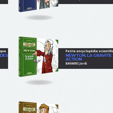
ique
Petite encyclopédie scientifi
 DES
NEWTON, LA GRAVITE
ACTION
BAYARRI Jordi