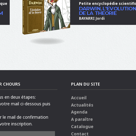
ique
Petite encyclopédie scientifi
DARWIN, L'EVOLUTIO
M
DE LA THEORIE
BAYARRI Jordi
R CHOURS
PLAN DU SITE
us en deux étapes:
Accueil
 votre mail ci-dessous puis
Actualités
Agenda
ur le mail de confirmation
A paraître
votre inscription.
Catalogue
Contact