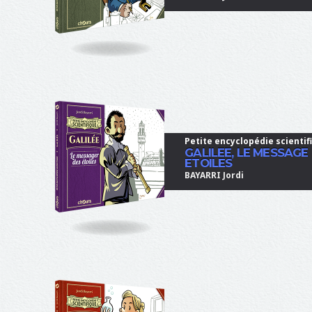
u
r
s
Petite encyclopédie scientif
GALILEE, LE MESSAGE
ETOILES
BAYARRI Jordi