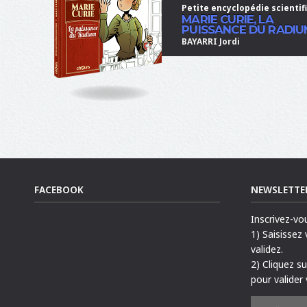
Petite encyclopédie scientif
MARIE CURIE, LA
PUISSANCE DU RADIU
BAYARRI Jordi
FACEBOOK
NEWSLETTE
Inscrivez-vo
1) Saisissez
validez.
2) Cliquez s
pour valider 