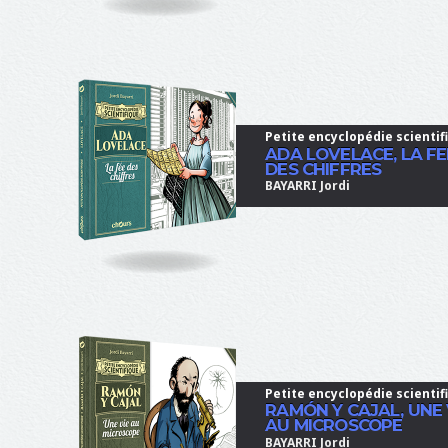
b
l
e
"
i
d
Petite encyclopédie scientif
=
ADA LOVELACE, LA FE
"
DES CHIFFRES
s
BAYARRI Jordi
i
t
e
-
n
a
m
e
"
Petite encyclopédie scientif
C
RAMÓN Y CAJAL, UNE 
h
AU MICROSCOPE
o
BAYARRI Jordi